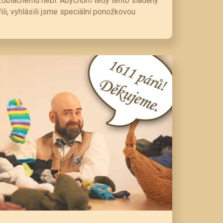
ezoblačnému nebi. Abychom tedy tento sladěný
li, vyhlásili jsme speciální ponožkovou