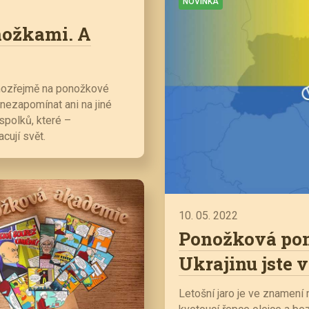
NOVINKA
nožkami. A
mozřejmě na ponožkové
 nezapomínat ani na jiné
 spolků, které –
cují svět.
10. 05. 2022
Ponožková po
Ukrajinu jste v
Letošní jaro je ve znamení 