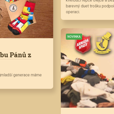
kvetoucí řepce olejce a b
barevný duet trošku podpoři
operaci.
NOVINKA
bu Pánů z
nejmladší generace máme