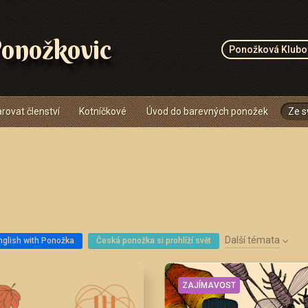
onožkovic
Ponožková Klubo
rovat členství
Kotníčkové
Úvod do barevných ponožek
Ze s
Další témata
nglish with Ponožka
Česká ponožka si prohlíží svět
ZAJÍMAVOST