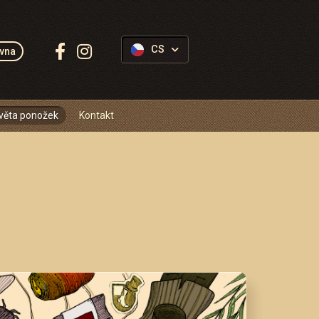
Sledujte
CS
vna
Ponožkovice:
věta ponožek
Kontakt