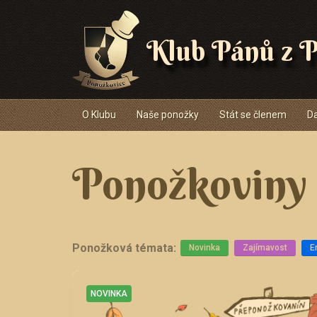
Klub Pánů z P
Navigace
O Klubu
Naše ponožky
Stát se členem
Da
Ponožkoviny
Ponožková témata:
Novinka
Zajímavost
E
NOVINKA