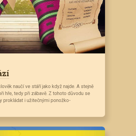
ází
lověk naučí ve stáří jako když najde. A stejně
 při hře, tedy při zábavě. Z tohoto důvodu se
 prokládat i užitečnými ponožko-