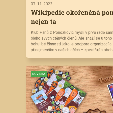
07. 11. 2022
Wikipedie okořeněná po
nejen ta
Klub Pánů z Ponožkovic myslí v prvé řadě sa
blaho svých ctěných členů. Ale snaží se u toho
bohulibé činnosti, jako je podpora organizací a
přinejmenším v našich očích – zpestřují a oboha
NOVINKA