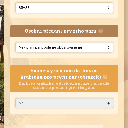
Osobní předání prvního páru
Ručně vyráběnou dárkovou
krabičku pro první pár (
obrázek
)
Dárková krabička je dostupná pouze v případě
osobního předání prvního páru.