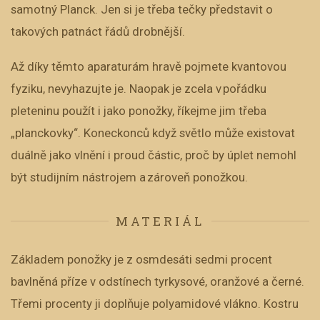
samotný Planck. Jen si je třeba tečky představit o
takových patnáct řádů drobnější.
Až díky těmto aparaturám hravě pojmete kvantovou
fyziku, nevyhazujte je. Naopak je zcela v pořádku
pleteninu použít i jako ponožky, říkejme jim třeba
„planckovky“. Koneckonců když světlo může existovat
duálně jako vlnění i proud částic, proč by úplet nemohl
být studijním nástrojem a zároveň ponožkou.
MATERIÁL
Základem ponožky je z osmdesáti sedmi procent
bavlněná příze v odstínech tyrkysové, oranžové a černé.
Třemi procenty ji doplňuje polyamidové vlákno. Kostru