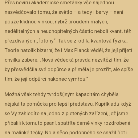
Přes nevíru akademické smetánky vše najednou
nasvědčovalo tomu, že světlo – a tedy i barvy – není
pouze klidnou vlnkou, nýbrž proudem malých,
nedělitelných a neuchopitelných částic neboli kvant, též
přezdívaných „fotony“. Tak se zrodila kvantová fyzika.
Teorie natolik bizarní, že i Max Planck věděl, že její přijetí
chvilku zabere: „Nová vědecká pravda nezvítězí tím, že
by přesvědčila své odpůrce a přiměla je prozřít, ale spíše
tím, že její odpůrci nakonec vymřou.“
Možná však tehdy tvrdošíjným kapacitám chyběla
nějaká ta pomůcka pro lepší představu. Kupříkladu když
se Vy zahledíte na jedno z pletených zařízení, jež jsme
přibalili k tomuto psaní, spatříte černé vlnky rozdrobené
na malinké tečky. No a něco podobného se snažil říct i