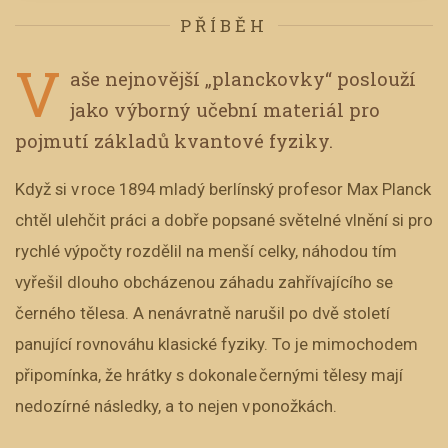
PŘÍBĚH
V
aše nejnovější „planckovky“ poslouží
jako výborný učební materiál pro
pojmutí základů kvantové fyziky.
Když si v roce 1894 mladý berlínský profesor Max Planck
chtěl ulehčit práci a dobře popsané světelné vlnění si pro
rychlé výpočty rozdělil na menší celky, náhodou tím
vyřešil dlouho obcházenou záhadu zahřívajícího se
černého tělesa. A nenávratně narušil po dvě století
panující rovnováhu klasické fyziky. To je mimochodem
připomínka, že hrátky s dokonale černými tělesy mají
nedozírné následky, a to nejen v ponožkách.