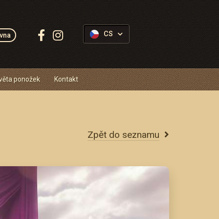
Sledujte
CS
vna
Ponožkovice:
věta ponožek
Kontakt
Zpět do seznamu