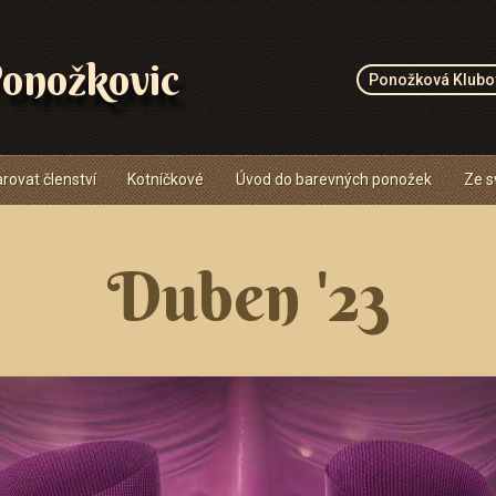
onožkovic
Ponožková Klubo
rovat členství
Kotníčkové
Úvod do barevných ponožek
Ze s
Duben '23