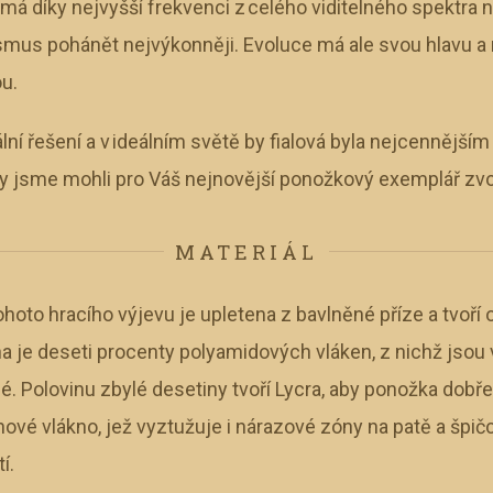
 má díky nejvyšší frekvenci z celého viditelného spektra 
smus pohánět nejvýkonněji. Evoluce má ale svou hlavu a ro
ou.
ní řešení a v ideálním světě by fialová byla nejcennějším 
 my jsme mohli pro Váš nejnovější ponožkový exemplář zvo
MATERIÁL
ohoto hracího výjevu je upletena z bavlněné příze a tvoř
 je deseti procenty polyamidových vláken, z nichž jsou 
. Polovinu zbylé desetiny tvoří Lycra, aby ponožka dobře
ové vlákno, jež vyztužuje i nárazové zóny na patě a špičc
í.