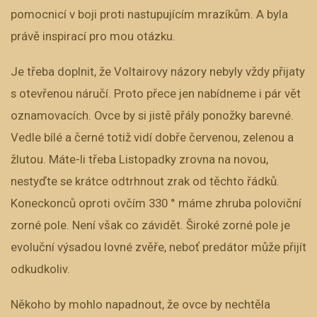
pomocnicí v boji proti nastupujícím mrazíkům. A byla
právě inspirací pro mou otázku.
Je třeba doplnit, že Voltairovy názory nebyly vždy přijaty
s otevřenou náručí. Proto přece jen nabídneme i pár vět
oznamovacích. Ovce by si jistě přály ponožky barevné.
Vedle bílé a černé totiž vidí dobře červenou, zelenou a
žlutou. Máte-li třeba Listopadky zrovna na novou,
nestyďte se krátce odtrhnout zrak od těchto řádků.
Koneckonců oproti ovčím 330 ° máme zhruba poloviční
zorné pole. Není však co závidět. Široké zorné pole je
evoluční výsadou lovné zvěře, neboť predátor může přijít
odkudkoliv.
Někoho by mohlo napadnout, že ovce by nechtěla