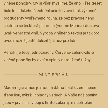
vlněné ponožky. My si však myslíme, že ano. Přes deset
tisíc let lidského šlechtění učinilo z ovcí tak výkonné
producenty výhřevného rouna, že bez pravidelného
sestřihu se leckterá plemena (včetně Merina) doslova
uvaří ve vlastní vlně. Výroba vlněného textilu je tak pro
ovce možná ještě důležitější než pro lidi.
Verdikt je tedy jednoznačný. Červeno-zeleno-žluté
vlněné ponožky by ovcím splnily netoužené tužby.
MATERIÁL
Madam gravitace je mocná dáma tlačí k zemi nejen
třeba listí, nýbrž i chladný vzduch. A Vaše nášlapníky
jsou v první linii v boji s tímto zákeřným nepřítelem.