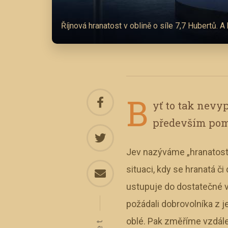
Říjnová hranatost v oblině o síle 7,7 Hubertů. A 
B
yť to tak nevyp
především pom
Jev nazýváme „hranatost 
situaci, kdy se hranatá č
ustupuje do dostatečné v
požádali dobrovolníka z j
oblé. Pak změříme vzdále