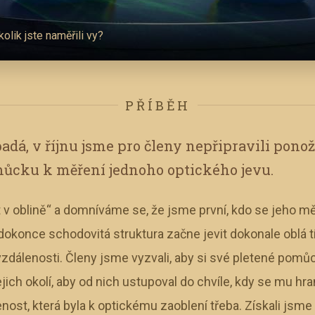
kolik jste naměřili vy?
PŘÍBĚH
adá, v říjnu jsme pro členy nepřipravili pono
ůcku k měření jednoho optického jevu.
v oblině“ a domníváme se, že jsme první, kdo se jeho m
i dokonce schodovitá struktura začne jevit dokonale oblá t
zdálenosti. Členy jsme vyzvali, aby si své pletené pomůc
ejich okolí, aby od nich ustupoval do chvíle, kdy se mu hr
nost, která byla k optickému zaoblení třeba. Získali jsme