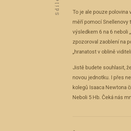
Sdílet
To je ale pouze polovina 
měří pomocí Snellenovy ta
výsledkem 6 na 6 neboli „
zpozoroval zaoblení na p
„hranatost v oblině vidite
Jistě budete souhlasit, ž
novou jednotku. I přes 
kolegů Isaaca Newtona či 
Neboli 5 Hb. Čeká nás m