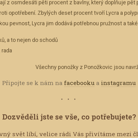
jí z osmdesáti pěti procent z bavlny, který doplňuje pět
roti opotřebení. Zbylých deset procent tvoří Lycra a poly
u pevnost, Lycra jim dodává potřebnou pružnost a také a
ů, a to nejen do schodů
 rada
Všechny ponožky z Ponožkovic jsou navrž
Připojte se k nám na
facebooku
a
instagramu
Dozvěděli jste se vše, co potřebujete?
ný svět líbí, velice rádi Vás přivítáme mezi č