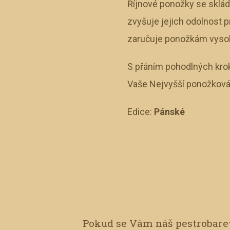
Říjnové ponožky se skláda
zvyšuje jejich odolnost p
zaručuje ponožkám vysoko
S přáním pohodlných krok
Vaše Nejvyšší ponožková
Edice:
Pánské
Pokud se Vám náš pestrobarev