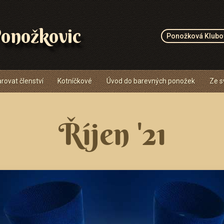
onožkovic
Ponožková Klubo
rovat členství
Kotníčkové
Úvod do barevných ponožek
Ze s
Říjen '21