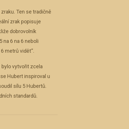
 zraku. Ten se tradičně
eální zrak popisuje
kliže dobrovolník
 na 6 na 6 neboli
 6 metrů vidět“.
bylo vytvořit zcela
e Hubert inspiroval u
oudil sílu 5 Hubertů.
dních standardů.