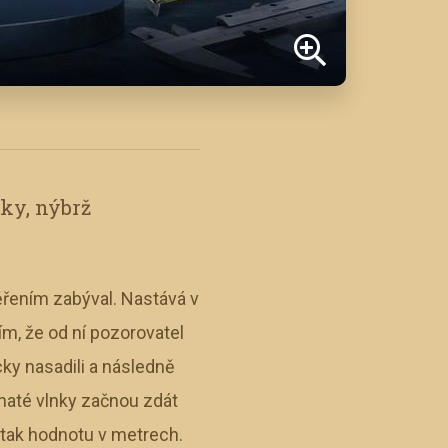
žky, nýbrž
ěřením zabýval. Nastává v
ím, že od ní pozorovatel
ky nasadili a následně
anaté vlnky začnou zdát
 tak hodnotu v metrech.