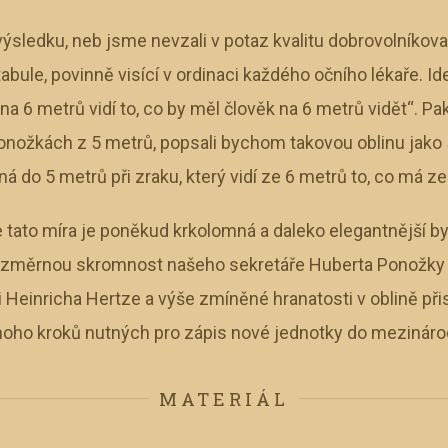
výsledku, neb jsme nevzali v potaz kvalitu dobrovolníkova
bule, povinně visící v ordinaci každého očního lékaře. Id
na 6 metrů vidí to, co by měl člověk na 6 metrů vidět“. Pa
onožkách z 5 metrů, popsali bychom takovou oblinu jako 5
lná do 5 metrů při zraku, který vidí ze 6 metrů to, co má ze
e tato míra je poněkud krkolomná a daleko elegantnější by 
nezměrnou skromnost našeho sekretáře Huberta Ponožky s
Heinricha Hertze a výše zmíněné hranatosti v oblině přis
noho kroků nutných pro zápis nové jednotky do mezináro
MATERIÁL