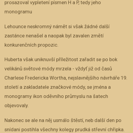
prosazoval vypletení písmen H a P, tedy jeho
monogramu
Lehounce neskromný námět si však žádné další
zastánce nenašel a naopak byl zavalen změtí
konkurenčních propozic.
Huberta však uniknuvší příležitost zařadit se po bok
velikánů světové módy mrzela - vždyť již od časů
Charlese Fredericka Wortha, nejslavnějšího návrháře 19.
století a zakladatele značkové módy, se jména a
monogramy ikon oděvního průmyslu na šatech
objevovaly.
Nakonec se ale na něj usmálo štěstí, neb další den po
snídani postihla všechny kolegy prudká střevní chřipka.