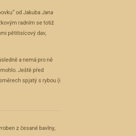
ybovku“ od Jakuba Jana
ožkovým radním se totiž
mi pětitisícový dav,
důsledně a nemá pro ně
nemohlo. Ještě před
směrech spjatý s rybou (i
yroben z česané bavlny,