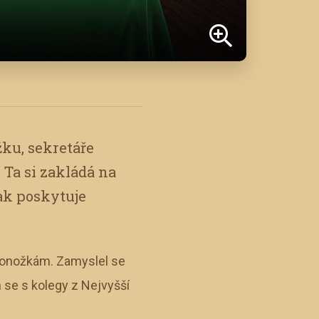
žku, sekretáře
 Ta si zakládá na
tak poskytuje
k ponožkám. Zamyslel se
 se s kolegy z Nejvyšší