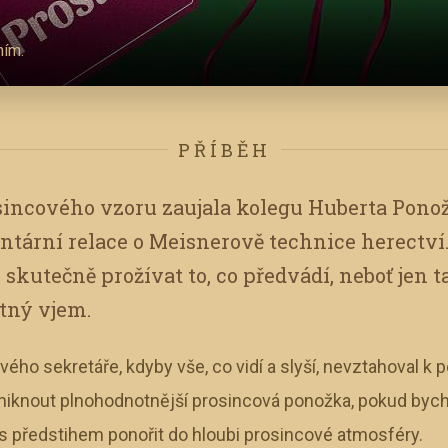
ním.
PŘÍBĚH
osincového vzoru zaujala kolegu Huberta Pono
tární relace o Meisnerově technice herectví.
 skutečně prožívat to, co předvádí, neboť jen 
tný vjem.
vého sekretáře, kdyby vše, co vidí a slyší, nevztahoval 
niknout plnohodnotnější prosincová ponožka, pokud bych
s předstihem ponořit do hloubi prosincové atmosféry.