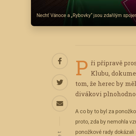
Nechť Vánoce a „Rybovky“ jsou zdařilým spoje
P
ři přípravě pr
Klubu, dokumen
tom, že herec by měl
divákovi plnohodno
A co by to byl za ponožko
proto, zda by nemohla vz
ponožkové rady dokázali 