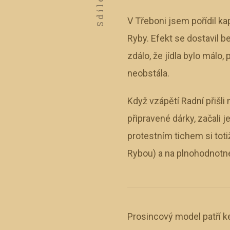
Sdílet
V Třeboni jsem pořídil k
Ryby. Efekt se dostavil 
zdálo, že jídla bylo málo
neobstála.
Když vzápětí Radní přišli
připravené dárky, začali 
protestním tichem si tot
Rybou) a na plnohodnotné
Prosincový model patří k