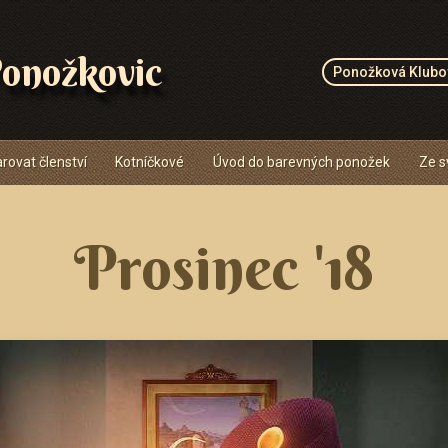
onožkovic
Ponožková Klubo
rovat členství
Kotníčkové
Úvod do barevných ponožek
Ze s
Prosinec '18