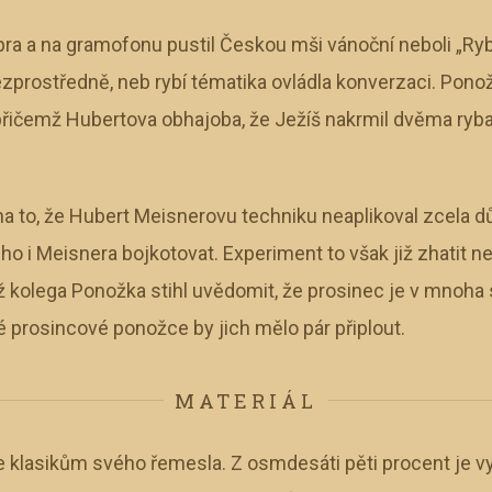
apra a na gramofonu pustil Českou mši vánoční neboli „R
bezprostředně, neb rybí tématika ovládla konverzaci. Pon
, přičemž Hubertova obhajoba, že Ježíš nakrmil dvěma ryba
 na to, že Hubert Meisnerovu techniku neaplikoval zcela 
jeho i Meisnera bojkotovat. Experiment to však již zhatit 
iž kolega Ponožka stihl uvědomit, že prosinec je v mnoha 
 prosincové ponožce by jich mělo pár připlout.
MATERIÁL
e klasikům svého řemesla. Z osmdesáti pěti procent je v