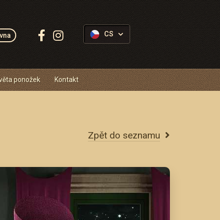
Sledujte
CS
vna
Ponožkovice:
věta ponožek
Kontakt
Zpět do seznamu