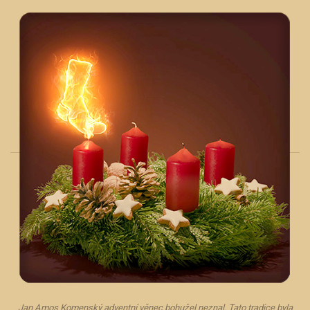
Jan Amos Komenský adventní věnec bohužel neznal. Tato tradice byla