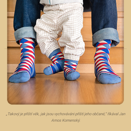
„Takový je příští věk, jak jsou vychováváni příští jeho občané,“ říkával Jan
Amos Komenský.