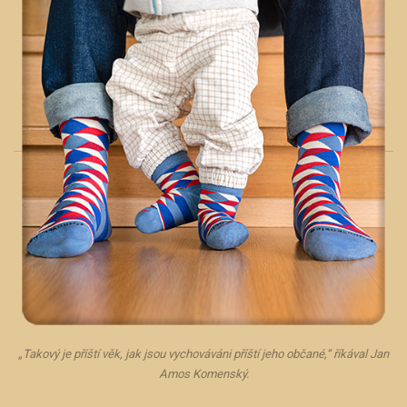
„Takový je příští věk, jak jsou vychováváni příští jeho občané,“ říkával Jan
Amos Komenský.