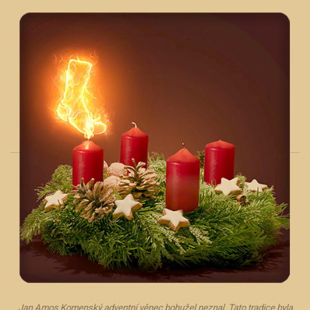
Jan Amos Komenský adventní věnec bohužel neznal. Tato tradice byla