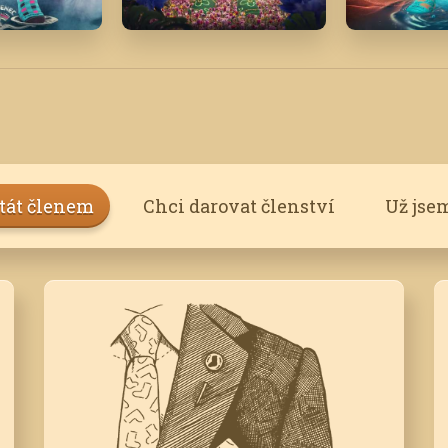
'20
Květen '21
Červenec 
stát členem
Chci darovat členství
Už jse