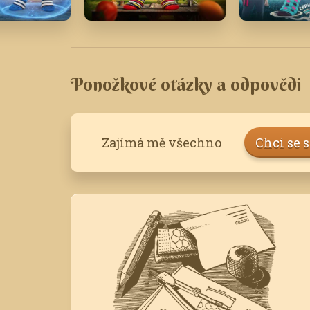
17
Červen '23
Červenec 
Ponožkové otázky a odpovědi
Zajímá mě všechno
Chci se 