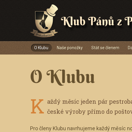
Klub Pánů z P
Navigace
O Klubu
Naše ponožky
Stát se členem
Da
O Klubu
K
aždý měsíc jeden pár pestro
české výroby přímo do pošto
Pro členy Klubu navrhujeme každý měsíc no