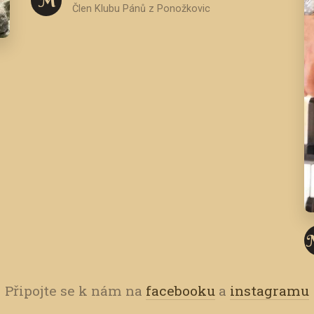
M
Člen Klubu Pánů z Ponožkovic
M
Připojte se k nám na
facebooku
a
instagramu