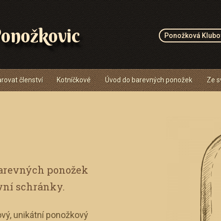
onožkovic
Ponožková Klubo
rovat členství
Kotníčkové
Úvod do barevných ponožek
Ze s
barevných ponožek
vní schránky.
vý, unikátní ponožkový