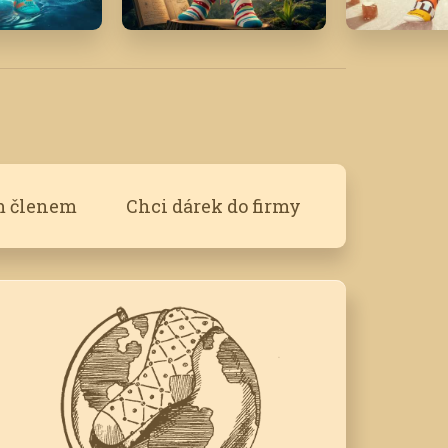
'23
Květen '26
Leden '23
m členem
Chci dárek do firmy