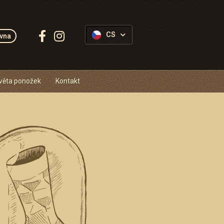
Sledujte
CS
vna
Ponožkovice:
věta ponožek
Kontakt