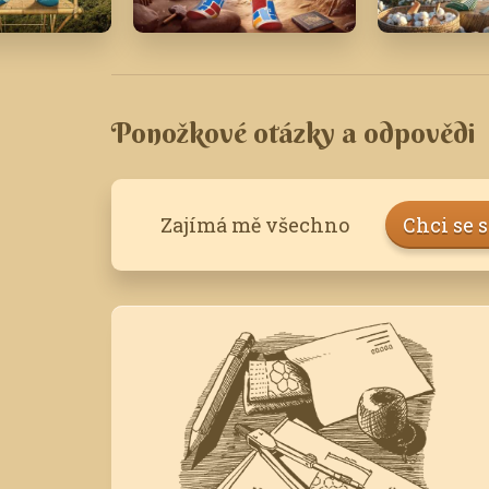
0
Březen '25
Únor '25
Ponožkové otázky a odpovědi
Zajímá mě všechno
Chci se 