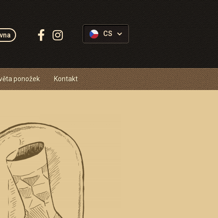
Sledujte
CS
vna
Ponožkovice:
věta ponožek
Kontakt