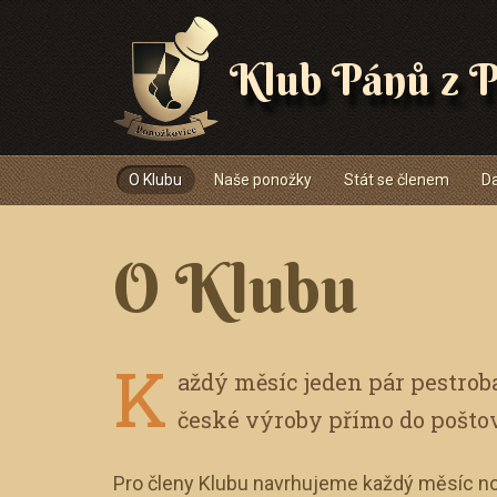
Klub Pánů z P
Navigace
O Klubu
Naše ponožky
Stát se členem
Da
O Klubu
K
aždý měsíc jeden pár pestro
české výroby přímo do pošto
Pro členy Klubu navrhujeme každý měsíc no