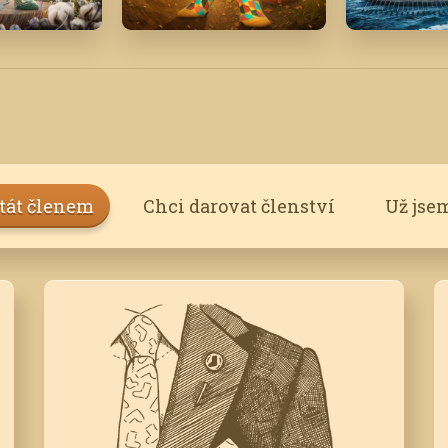
Říjen '25
Listopad '
stát členem
Chci darovat členství
Už jse