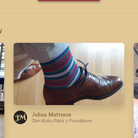
y
Johan Mattsson
J M
Člen Klubu Pánů z Ponožkovic