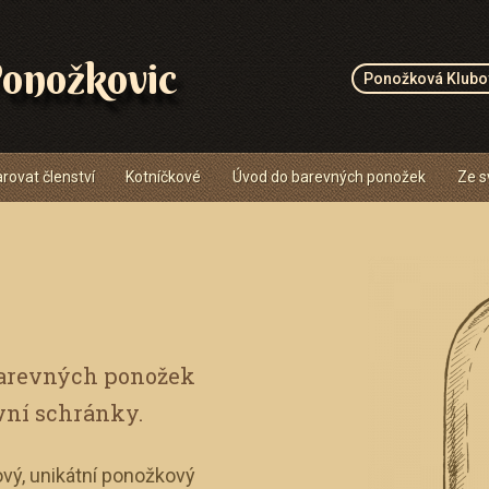
onožkovic
Ponožková Klubo
rovat členství
Kotníčkové
Úvod do barevných ponožek
Ze s
barevných ponožek
vní schránky.
vý, unikátní ponožkový