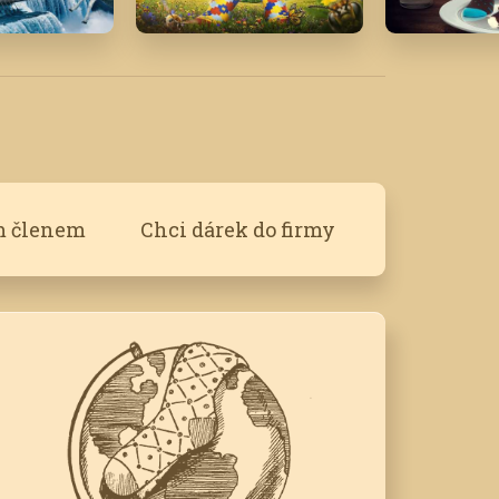
20
Květen '24
Únor '16
m členem
Chci dárek do firmy