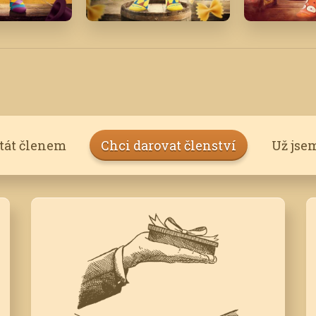
Srpen '19
Prosinec '
stát členem
Chci darovat členství
Už jse