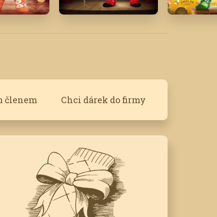
23
Duben '18
Květen '2
m členem
Chci dárek do firmy