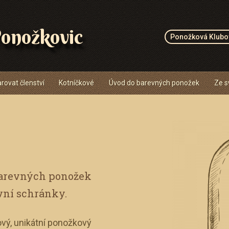
onožkovic
Ponožková Klubo
rovat členství
Kotníčkové
Úvod do barevných ponožek
Ze s
barevných ponožek
vní schránky.
vý, unikátní ponožkový