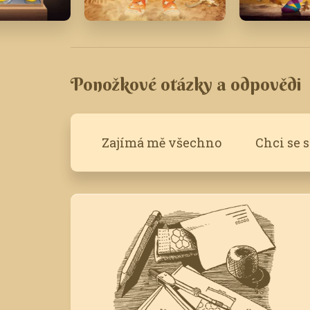
Srpen '20
Říjen '19
Ponožkové otázky a odpovědi
Zajímá mě všechno
Chci se 