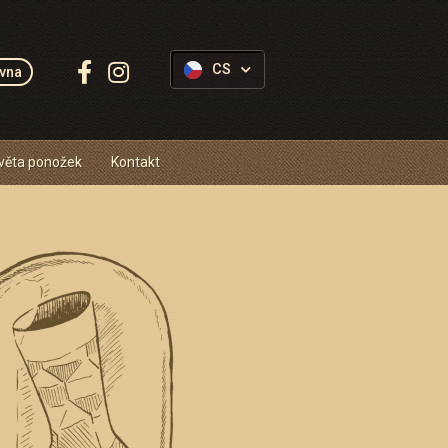
Sledujte
CS
vna
Ponožkovice:
věta ponožek
Kontakt