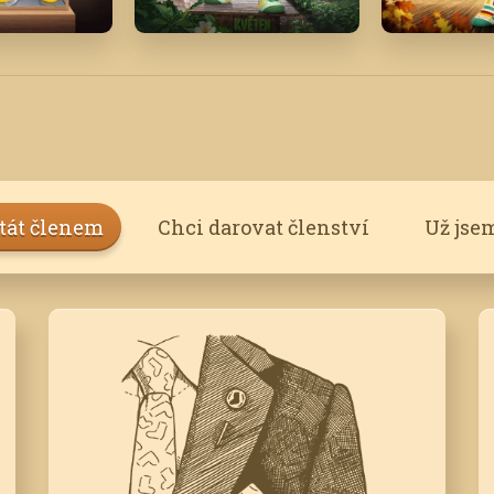
Květen '25
Říjen '20
stát členem
Chci darovat členství
Už jse