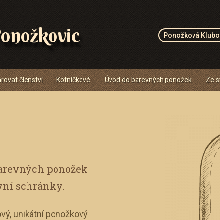
onožkovic
Ponožková Klubo
rovat členství
Kotníčkové
Úvod do barevných ponožek
Ze s
barevných ponožek
vní schránky.
vý, unikátní ponožkový