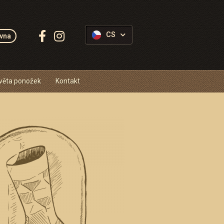
Sledujte
CS
vna
Ponožkovice:
věta ponožek
Kontakt