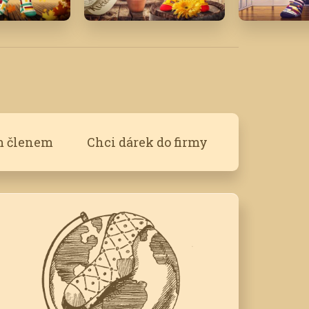
Květen '17
Březen '21
m členem
Chci dárek do firmy