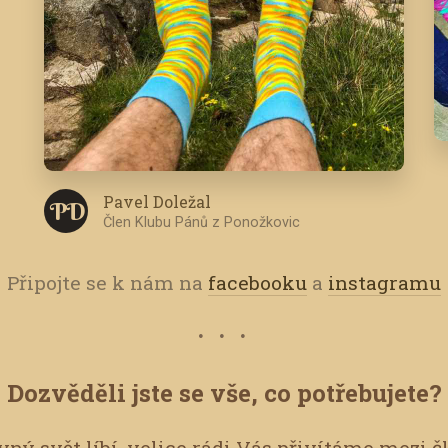
Pavel Doležal
P D
Člen Klubu Pánů z Ponožkovic
Připojte se k nám na
facebooku
a
instagramu
Dozvěděli jste se vše, co potřebujete?
ný svět líbí, velice rádi Vás přivítáme mezi č