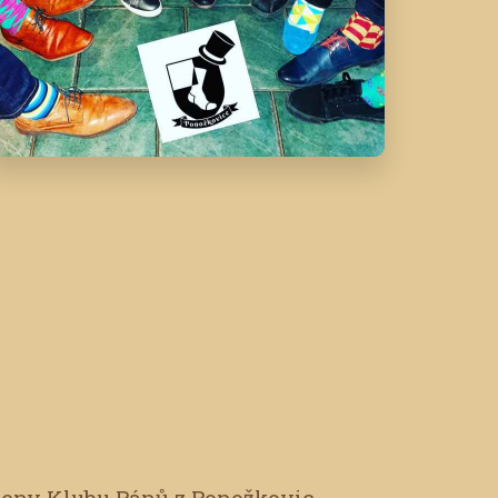
leny Klubu Pánů z Ponožkovic.