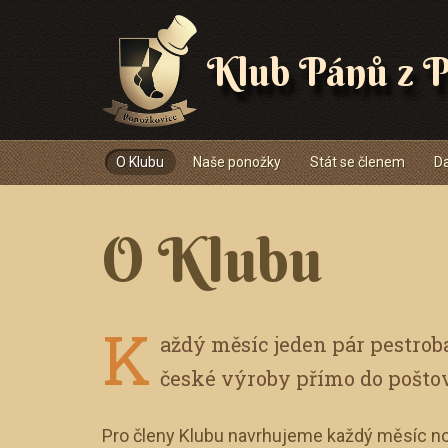
Klub Pánů z P
Navigace
O Klubu
Naše ponožky
Stát se členem
Da
O Klubu
K
aždý měsíc jeden pár pestro
české výroby přímo do pošto
Pro členy Klubu navrhujeme každý měsíc no