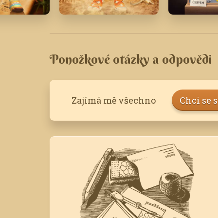
4
Srpen '20
Červen '18
Ponožkové otázky a odpovědi
Zajímá mě všechno
Chci se 