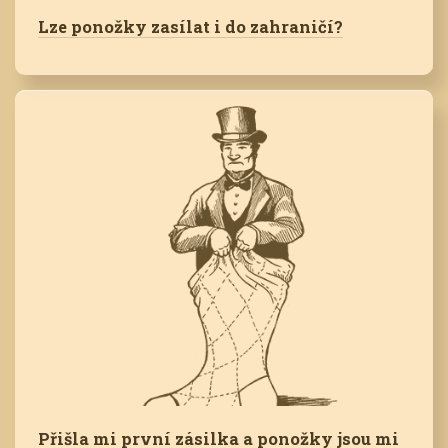
Lze ponožky zasílat i do zahraničí?
Přišla mi první zásilka a ponožky jsou mi