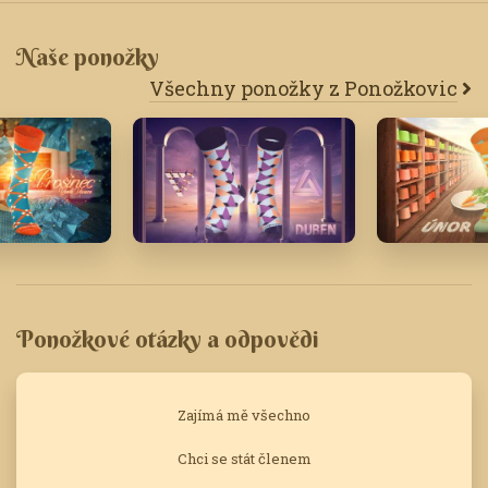
Naše ponožky
Všechny ponožky z Ponožkovic
21
Duben '22
Únor '18
Ponožkové otázky a odpovědi
Zajímá mě všechno
Chci se stát členem