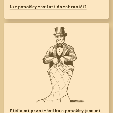
Lze ponožky zasílat i do zahraničí?
Přišla mi první zásilka a ponožky jsou mi