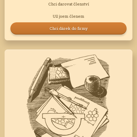
Chci darovat členství
Už jsem členem
Chci dárek do firmy