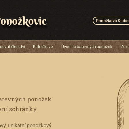
onožkovic
Ponožková Klubo
rovat členství
Kotníčkové
Úvod do barevných ponožek
Ze s
barevných ponožek
vní schránky.
vý, unikátní ponožkový