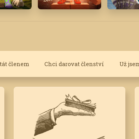
25
Září '19
Duben '17
stát členem
Chci darovat členství
Už jse