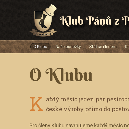
Klub Pánů z P
Navigace
O Klubu
Naše ponožky
Stát se členem
Da
O Klubu
K
aždý měsíc jeden pár pestro
české výroby přímo do pošto
Pro členy Klubu navrhujeme každý měsíc no