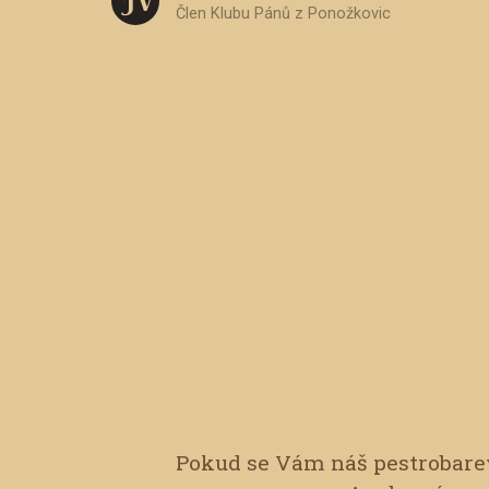
J V
Člen Klubu Pánů z Ponožkovic
Pokud se Vám náš pestrobarev