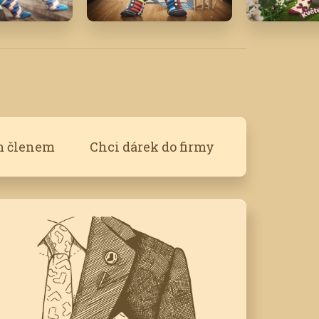
Březen '23
Květen '1
m členem
Chci dárek do firmy