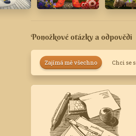
Květen '22
Listopad '
Ponožkové otázky a odpovědi
Zajímá mě všechno
Chci se 