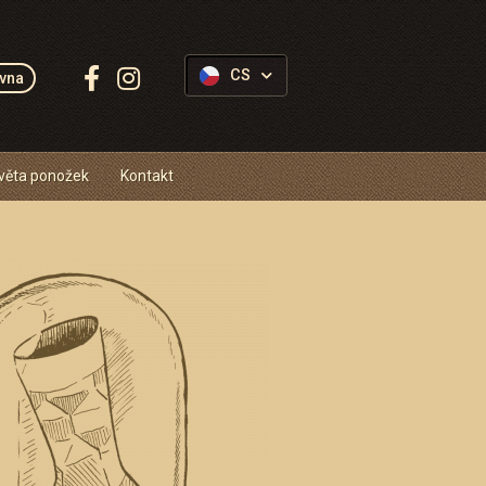
Sledujte
CS
vna
Ponožkovice:
věta ponožek
Kontakt