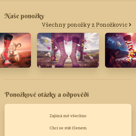
Naše ponožky
Všechny ponožky z Ponožkovic
23
Duben '23
Září '24
Ponožkové otázky a odpovědi
Zajímá mě všechno
Chci se stát členem