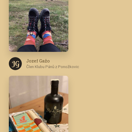
Jozef Gažo
J G
Člen Klubu Pánů z Ponožkovic