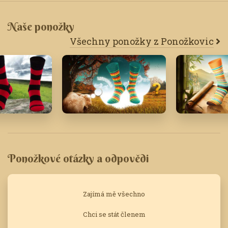
Naše ponožky
Všechny ponožky z Ponožkovic
5
Listopad '21
Červen '24
Ponožkové otázky a odpovědi
Zajímá mě všechno
Chci se stát členem