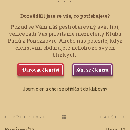
Dozvěděli jste se vše, co potřebujete?
Pokud se Vám náš pestrobarevný svět líbí,
velice rádi Vás přivítáme mezi členy Klubu
Pánů z Ponožkovic.
Anebo nás potěšíte, když
členstvím obdarujete někoho ze svých
blízkých.
Darovat členství
Stát se členem
Jsem člen a chci se přihlásit do klubovny
PŘEDCHOZÍ
DALŠÍ
Prosinec '16
Únor '17