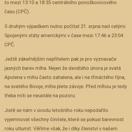
to mezi 13:10 a 18:35 centrálního ponožkovicového
času (CPČ).
S druhým výpadkem nutno počítat 21. srpna nad celými
Spojenými státy americkými v čase mezi 17:46 a 23:04
CPČ.
Ještě zákeřnějším nepřítelem pak je pro vyznavače
jasných barev mlha. Nejen že devátého února je svatá
Apolena v mlhu často zahalena, ale i na třináctého října,
na svatého Bivoje, mlha plete závoje. Před mlhou je tedy
třeba míti se neustále na pozoru.
Jistě se nám v úvodu letošního roku nepodařilo
vyjemnovat všechny činitele, které se pokusí barevnost
roku utlumit. Věříme však, že i díky členství v našem