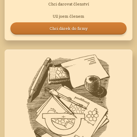
Chci darovat členství
Už jsem členem
Chci dárek do firmy