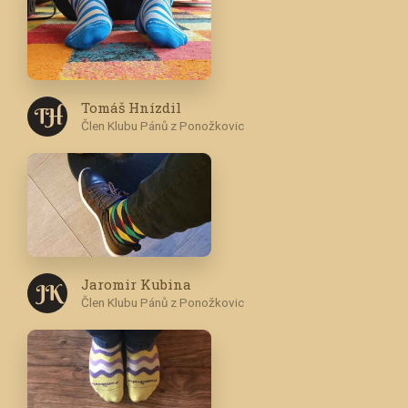
Tomáš Hnízdil
T H
Člen Klubu Pánů z Ponožkovic
Jaromir Kubina
J K
Člen Klubu Pánů z Ponožkovic