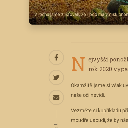
V lednu jsme zjišťovali, že i pod malým sklone
N
ejvyšší ponož
rok 2020 vypad
Okamžitě jsme si však u
naše oči nevidí.
Vezměte si kupříkladu pří
moudře usoudí, že by nás 