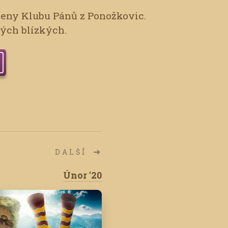
leny Klubu Pánů z Ponožkovic.
vých blízkých.
DALŠÍ
Únor '20