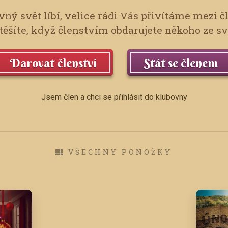
ný svět líbí, velice rádi Vás přivítáme mezi č
ěšíte, když členstvím obdarujete někoho ze s
Darovat členství
Stát se členem
Jsem člen a chci se přihlásit do klubovny
VŠECHNY PONOŽKY