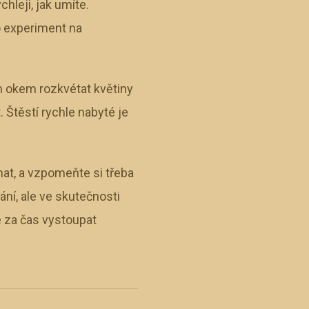
hleji, jak umíte.
 experiment na
 okem rozkvétat květiny
 Štěstí rychle nabyté je
at, a vzpomeňte si třeba
ní, ale ve skutečnosti
 za čas vystoupat