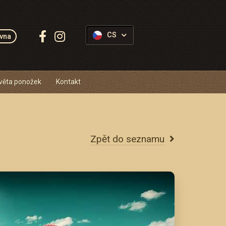
Sledujte
CS
vna
Ponožkovice:
věta ponožek
Kontakt
Zpět do seznamu