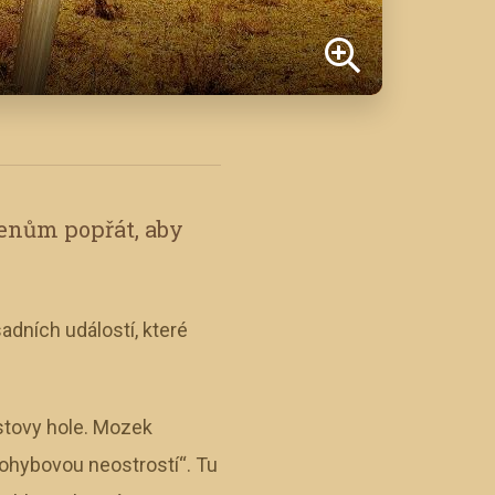
lenům popřát, aby
dních událostí, které
istovy hole. Mozek
„pohybovou neostrostí“. Tu