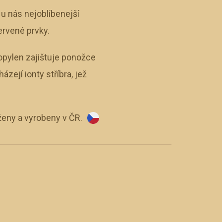
u nás nejoblíbenejší
ervené prvky.
opylen zajištuje ponožce
ejí ionty stříbra, jež
eny a vyrobeny v ČR.