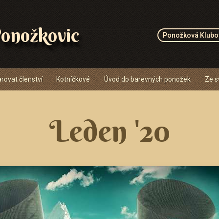
onožkovic
Ponožková Klubo
rovat členství
Kotníčkové
Úvod do barevných ponožek
Ze s
Leden '20