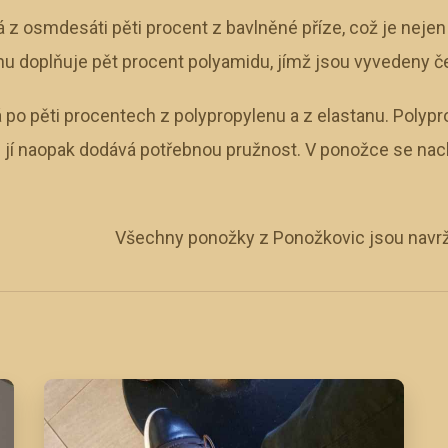
z osmdesáti pěti procent z bavlněné příze, což je nejen 
nu doplňuje pět procent polyamidu, jímž jsou vyvedeny č
 po pěti procentech z polypropylenu a z elastanu. Polypr
 jí naopak dodává potřebnou pružnost. V ponožce se nacház
Všechny ponožky z Ponožkovic jsou navrž