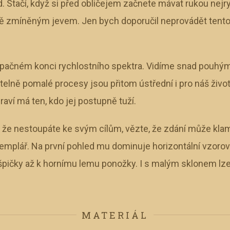
. Stačí, když si před obličejem začnete mávat rukou nejryc
ě zmíněným jevem. Jen bych doporučil neprovádět tento
opačném konci rychlostního spektra. Vidíme snad pouhým
telně pomalé procesy jsou přitom ústřední i pro náš život.
raví má ten, kdo jej postupně tuží.
, že nestoupáte ke svým cílům, vězte, že zdání může klam
mplář. Na první pohled mu dominuje horizontální vzorová
pičky až k hornímu lemu ponožky. I s malým sklonem lze
MATERIÁL