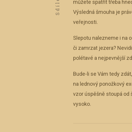
Sdílet
můžete spatřit třeba hned
Výsledná šmouha je práv
veřejnosti.
Slepotu nalezneme i na 
či zamrzat jezera? Nevidi
polétavé a nejpevnější zd
Bude-li se Vám tedy zdát
na lednový ponožkový exe
vzor úspěšně stoupá od š
vysoko.