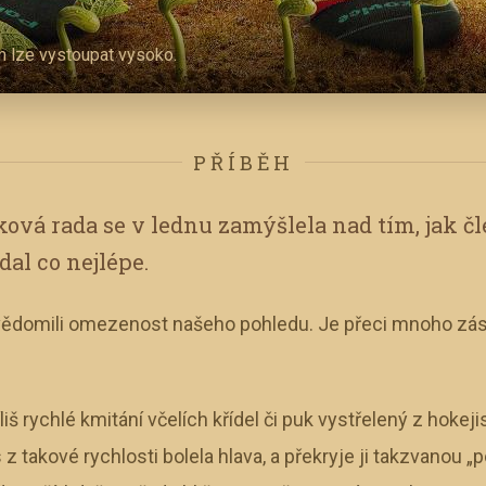
m lze vystoupat vysoko.
PŘÍBĚH
ková rada se v lednu zamýšlela nad tím, jak č
al co nejlépe.
vědomili omezenost našeho pohledu. Je přeci mnoho zása
liš rychlé kmitání včelích křídel či puk vystřelený z hokej
z takové rychlosti bolela hlava, a překryje ji takzvanou 