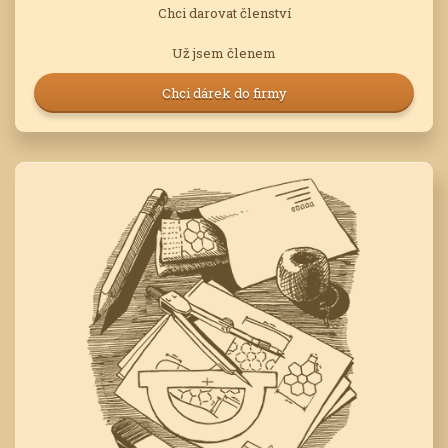
Chci darovat členství
Už jsem členem
Chci dárek do firmy