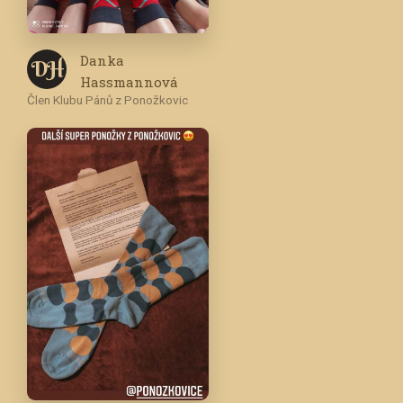
Danka
D H
Hassmannová
Člen Klubu Pánů z Ponožkovic