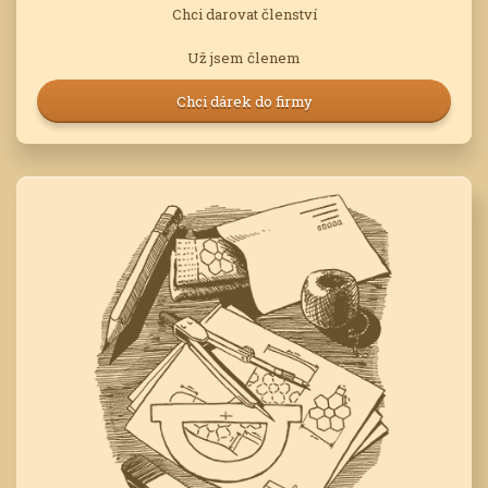
Chci darovat členství
Už jsem členem
Chci dárek do firmy