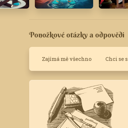
Červenec '23
Březen '16
Ponožkové otázky a odpovědi
Zajímá mě všechno
Chci se 