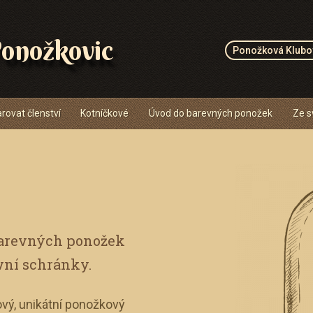
onožkovic
Ponožková Klubo
rovat členství
Kotníčkové
Úvod do barevných ponožek
Ze s
barevných ponožek
vní schránky.
vý, unikátní ponožkový