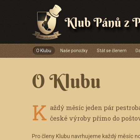
Klub Pánů z P
Navigace
O Klubu
Naše ponožky
Stát se členem
Da
O Klubu
K
aždý měsíc jeden pár pestro
české výroby přímo do pošto
Pro členy Klubu navrhujeme každý měsíc no