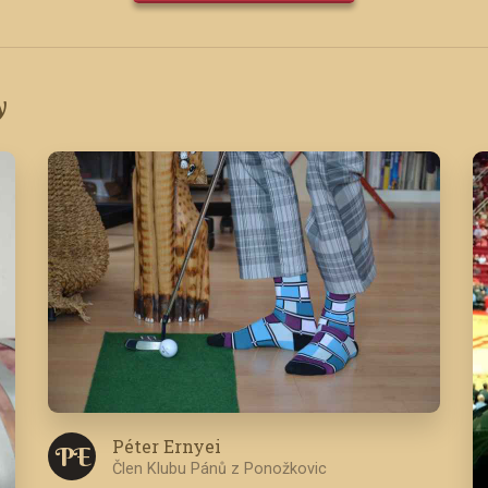
y
Péter Ernyei
P E
Člen Klubu Pánů z Ponožkovic