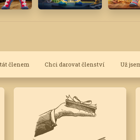
Říjen '21
Listopad '
stát členem
Chci darovat členství
Už jse