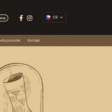
Sledujte
CS
vna
Ponožkovice:
věta ponožek
Kontakt