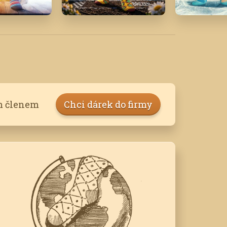
19
Březen '26
Leden '21
m členem
Chci dárek do firmy