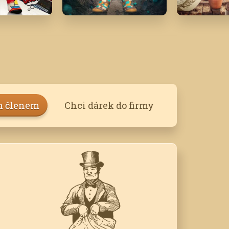
Únor '23
Květen '1
m členem
Chci dárek do firmy