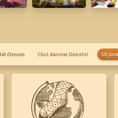
Listopad '25
Únor '22
stát členem
Chci darovat členství
Už jse