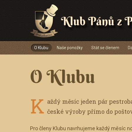
Klub Pánů z P
Navigace
O Klubu
Naše ponožky
Stát se členem
Da
O Klubu
K
aždý měsíc jeden pár pestro
české výroby přímo do pošto
Pro členy Klubu navrhujeme každý měsíc no