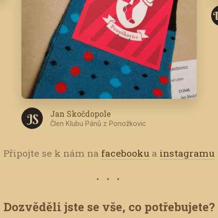
Jan Skočdopole
J S
Člen Klubu Pánů z Ponožkovic
Připojte se k nám na
facebooku
a
instagramu
Dozvěděli jste se vše, co potřebujete?