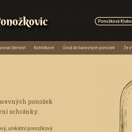
onožkovic
Ponožková Klubo
rovat členství
Kotníčkové
Úvod do barevných ponožek
Ze s
barevných ponožek
vní schránky.
vý, unikátní ponožkový