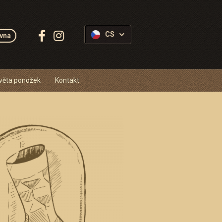
Sledujte
CS
vna
Ponožkovice:
věta ponožek
Kontakt