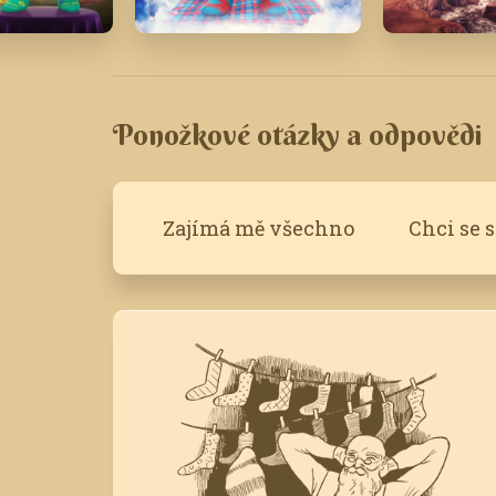
8
Srpen '22
Září '20
Ponožkové otázky a odpovědi
Zajímá mě všechno
Chci se 