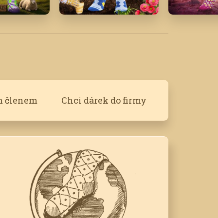
25
Květen '16
Srpen '21
m členem
Chci dárek do firmy