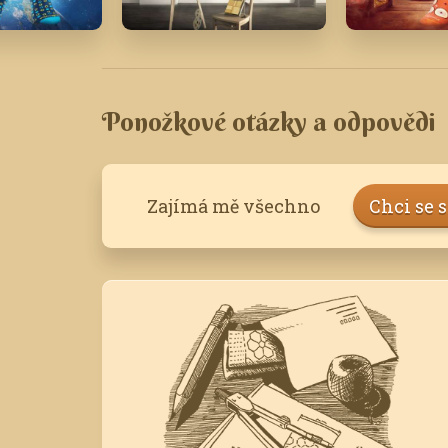
Únor '17
Prosinec '
Ponožkové otázky a odpovědi
Zajímá mě všechno
Chci se 