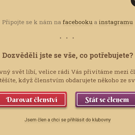
Připojte se k nám na
facebooku
a
instagramu
Dozvěděli jste se vše, co potřebujete?
ný svět líbí, velice rádi Vás přivítáme mezi č
ěšíte, když členstvím obdarujete někoho ze s
Darovat členství
Stát se členem
Jsem člen a chci se přihlásit do klubovny