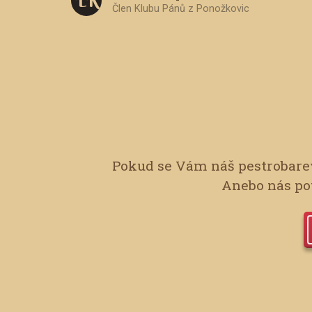
L K
Člen Klubu Pánů z Ponožkovic
Pokud se Vám náš pestrobarev
Anebo nás pot