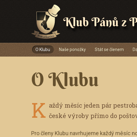
Klub Pánů z P
Navigace
O Klubu
Naše ponožky
Stát se členem
Da
O Klubu
K
aždý měsíc jeden pár pestro
české výroby přímo do pošto
Pro členy Klubu navrhujeme každý měsíc no