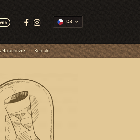
Sledujte
CS
vna
Ponožkovice:
věta ponožek
Kontakt