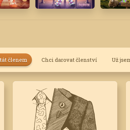
23
Duben '22
Listopad '
stát členem
Chci darovat členství
Už jse