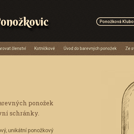
onožkovic
Ponožková Klubo
rovat členství
Kotníčkové
Úvod do barevných ponožek
Ze s
barevných ponožek
vní schránky.
vý, unikátní ponožkový