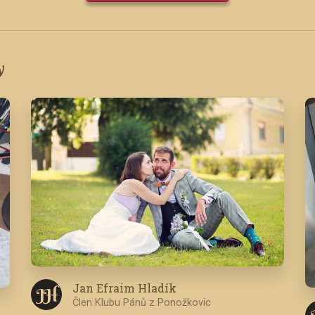
y
Jan Efraim Hladík
J H
Člen Klubu Pánů z Ponožkovic