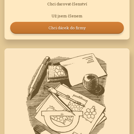
Chci darovat členství
Už jsem členem
Chci dárek do firmy