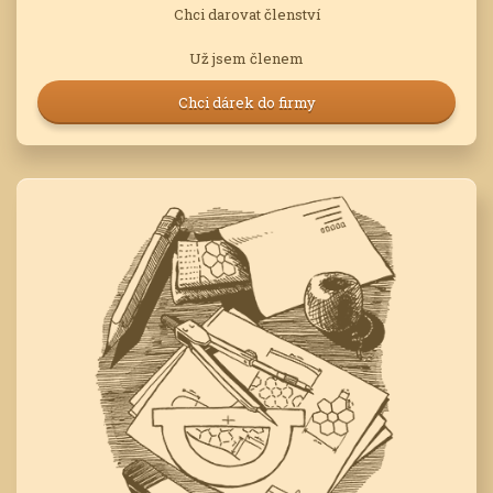
Chci darovat členství
Už jsem členem
Chci dárek do firmy