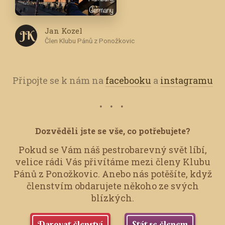
Jan Kozel
J K
Člen Klubu Pánů z Ponožkovic
Připojte se k nám na
facebooku
a
instagramu
Dozvěděli jste se vše, co potřebujete?
Pokud se Vám náš pestrobarevný svět líbí,
velice rádi Vás přivítáme mezi členy Klubu
Pánů z Ponožkovic.
Anebo nás potěšíte, když
členstvím obdarujete někoho ze svých
blízkých.
Darovat členství
Stát se členem