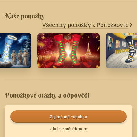
Naše ponožky
Všechny ponožky z Ponožkovic
24
Prosinec '22
Únor '19
Ponožkové otázky a odpovědi
Zajímá mě všechno
Chci se stát členem