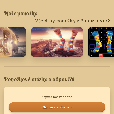
Naše ponožky
Všechny ponožky z Ponožkovic
22
Září '20
Červen '15
Ponožkové otázky a odpovědi
Zajímá mě všechno
Chci se stát členem