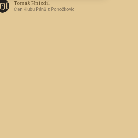
Tomáš Hnízdil
T H
Člen Klubu Pánů z Ponožkovic