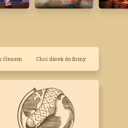
Leden '17
Duben '16
m členem
Chci dárek do firmy