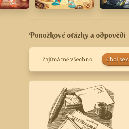
23
Duben '25
Září '23
Ponožkové otázky a odpovědi
Zajímá mě všechno
Chci se 