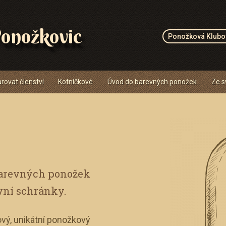
onožkovic
Ponožková Klubo
rovat členství
Kotníčkové
Úvod do barevných ponožek
Ze s
barevných ponožek
vní schránky.
vý, unikátní ponožkový