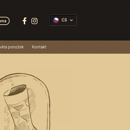
Sledujte
CS
vna
Ponožkovice:
věta ponožek
Kontakt