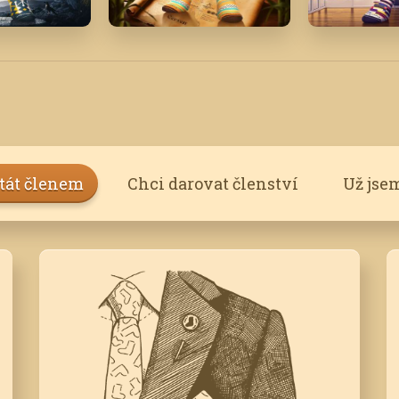
Červen '24
Březen '21
stát členem
Chci darovat členství
Už jse