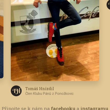
Tomáš Hnízdil
T H
Člen Klubu Pánů z Ponožkovic
Připojte se k nám na
facebooku
a
instagramu