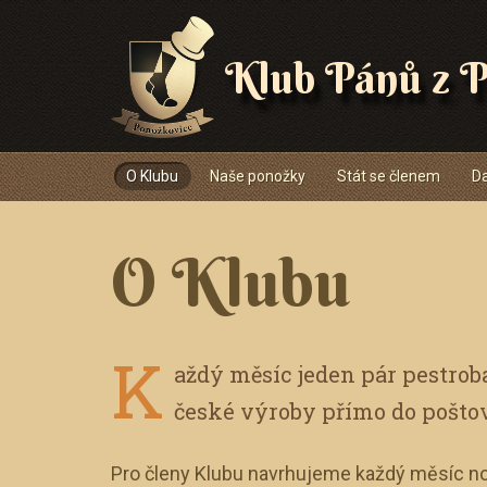
Klub Pánů z P
Navigace
O Klubu
Naše ponožky
Stát se členem
Da
O Klubu
K
aždý měsíc jeden pár pestro
české výroby přímo do pošto
Pro členy Klubu navrhujeme každý měsíc no