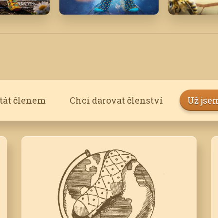
Leden '22
Červenec 
stát členem
Chci darovat členství
Už jse