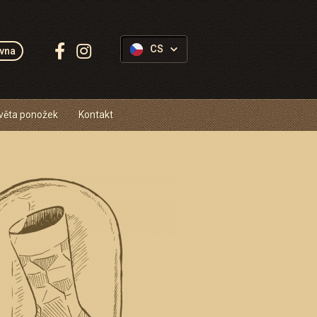
Sledujte
CS
vna
Ponožkovice:
věta ponožek
Kontakt