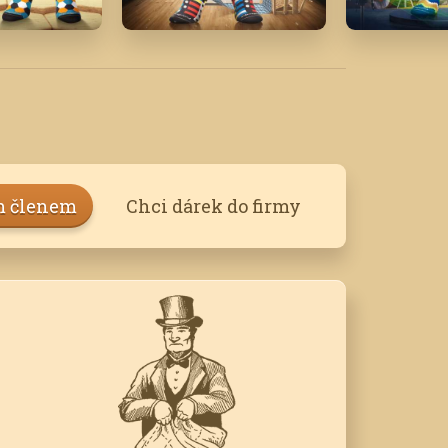
'17
Březen '23
Říjen '21
m členem
Chci dárek do firmy