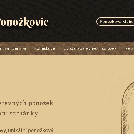
onožkovic
Ponožková Klubo
rovat členství
Kotníčkové
Úvod do barevných ponožek
Ze s
barevných ponožek
vní schránky.
vý, unikátní ponožkový