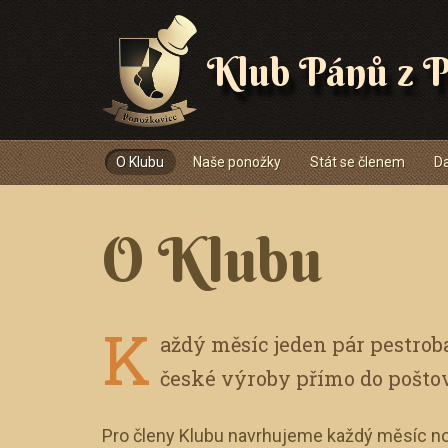
Klub Pánů z P
Navigace
O Klubu
Naše ponožky
Stát se členem
Da
O Klubu
K
aždý měsíc jeden pár pestro
české výroby přímo do pošto
Pro členy Klubu navrhujeme každý měsíc no