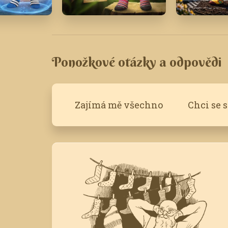
17
Červen '17
Březen '26
Ponožkové otázky a odpovědi
Zajímá mě všechno
Chci se 