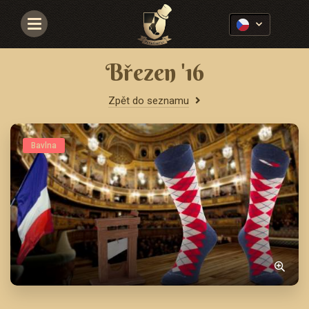
Navigace
Březen '16
Zpět do seznamu
Bavlna