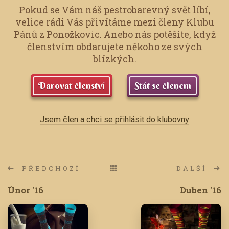
Pokud se Vám náš pestrobarevný svět líbí,
velice rádi Vás přivítáme mezi členy Klubu
Pánů z Ponožkovic.
Anebo nás potěšíte, když
členstvím obdarujete někoho ze svých
blízkých.
Darovat členství
Stát se členem
Jsem člen a chci se přihlásit do klubovny
PŘEDCHOZÍ
DALŠÍ
Únor '16
Duben '16