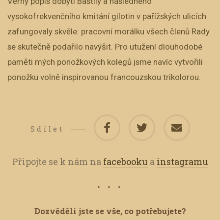
Věrný popis dobytí Bastily a následného
vysokofrekvenčního kmitání gilotin v pařížských ulicích
zafungovaly skvěle: pracovní morálku všech členů Rady
se skutečně podařilo navýšit. Pro utužení dlouhodobé
paměti mých ponožkových kolegů jsme navíc vytvořili
ponožku volně inspirovanou francouzskou trikolorou.
Sdílet
Připojte se k nám na
facebooku
a
instagramu
Dozvěděli jste se vše, co potřebujete?