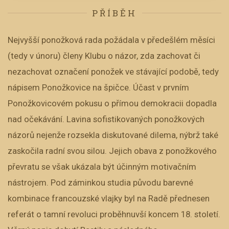
PŘÍBĚH
Nejvyšší ponožková rada požádala v předešlém měsíci
(tedy v únoru) členy Klubu o názor, zda zachovat či
nezachovat označení ponožek ve stávající podobě, tedy
nápisem Ponožkovice na špičce. Účast v prvním
Ponožkovicovém pokusu o přímou demokracii dopadla
nad očekávání. Lavina sofistikovaných ponožkových
názorů nejenže rozsekla diskutované dilema, nýbrž také
zaskočila radní svou silou. Jejich obava z ponožkového
převratu se však ukázala být účinným motivačním
nástrojem. Pod záminkou studia původu barevné
kombinace francouzské vlajky byl na Radě přednesen
referát o tamní revoluci proběhnuvší koncem 18. století.