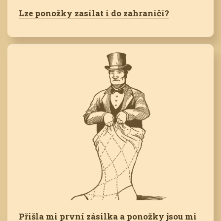
Lze ponožky zasílat i do zahraničí?
Přišla mi první zásilka a ponožky jsou mi