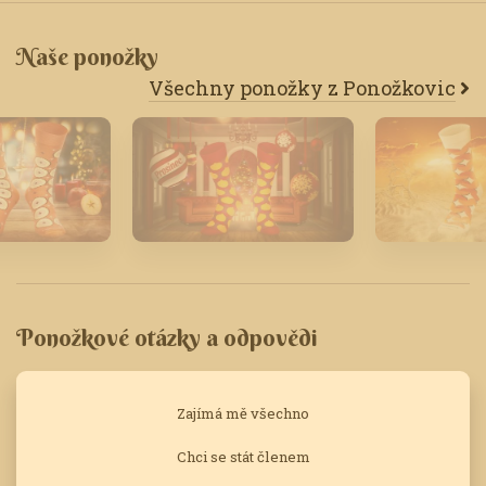
Naše ponožky
Všechny ponožky z Ponožkovic
23
Prosinec '19
Srpen '20
Ponožkové otázky a odpovědi
Zajímá mě všechno
Chci se stát členem