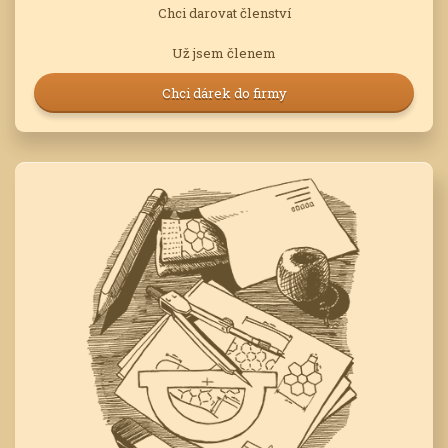
Chci darovat členství
Už jsem členem
Chci dárek do firmy