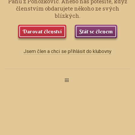
Pánů z Ponožkovic.
Anebo nás potěšíte, když
členstvím obdarujete někoho ze svých
blízkých.
Darovat členství
Stát se členem
Jsem člen a chci se přihlásit do klubovny