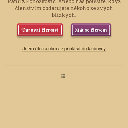
Pánů z Ponožkovic.
Anebo nás potěšíte, když
členstvím obdarujete někoho ze svých
blízkých.
Darovat členství
Stát se členem
Jsem člen a chci se přihlásit do klubovny