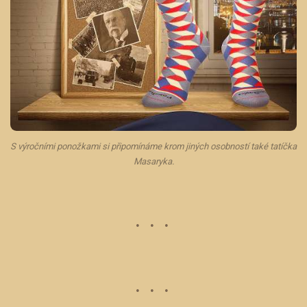
S výročními ponožkami si připomínáme krom jiných osobností také tatíčka
Masaryka.