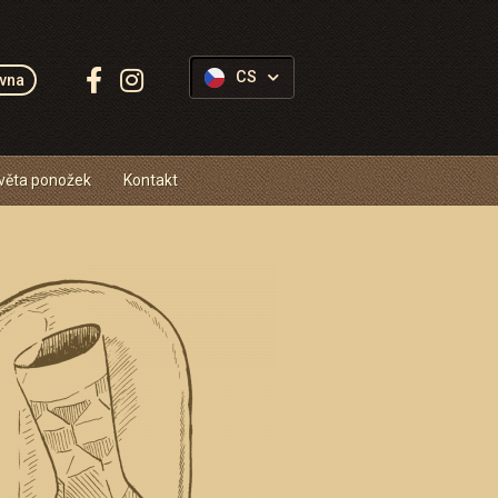
Sledujte
CS
vna
Ponožkovice:
věta ponožek
Kontakt