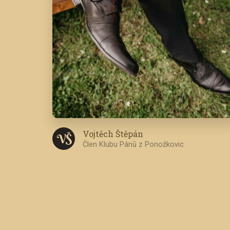
Vojtěch Štěpán
V Š
Člen Klubu Pánů z Ponožkovic