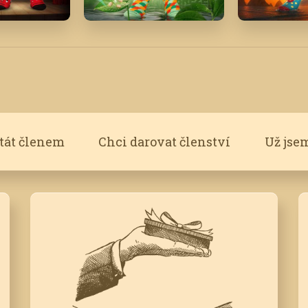
Březen '22
Červenec 
stát členem
Chci darovat členství
Už jse