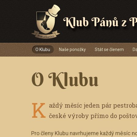
Klub Pánů z P
Navigace
O Klubu
Naše ponožky
Stát se členem
Da
O Klubu
K
aždý měsíc jeden pár pestro
české výroby přímo do pošto
Pro členy Klubu navrhujeme každý měsíc no