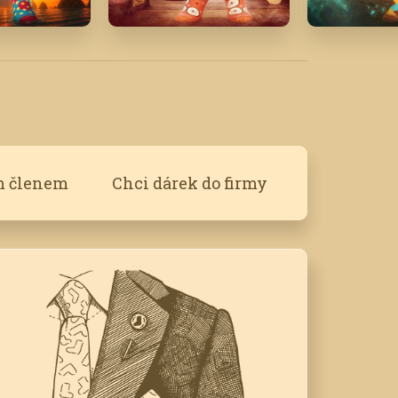
'25
Prosinec '23
Červenec 
m členem
Chci dárek do firmy