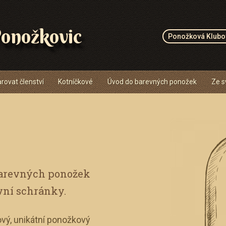
onožkovic
Ponožková Klubo
rovat členství
Kotníčkové
Úvod do barevných ponožek
Ze s
barevných ponožek
vní schránky.
vý, unikátní ponožkový