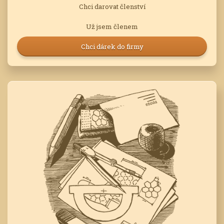
Chci darovat členství
Už jsem členem
Chci dárek do firmy