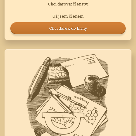
Chci darovat členství
Už jsem členem
Chci dárek do firmy