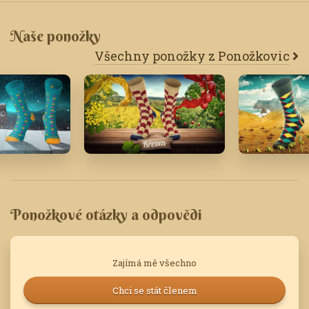
Naše ponožky
Všechny ponožky z Ponožkovic
16
Březen '19
Leden '20
Ponožkové otázky a odpovědi
Zajímá mě všechno
Chci se stát členem