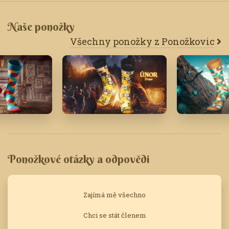
Naše ponožky
Všechny ponožky z Ponožkovic
26
Únor '24
Únor '23
Ponožkové otázky a odpovědi
Zajímá mě všechno
Chci se stát členem