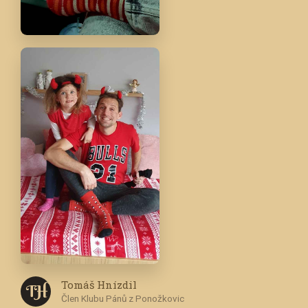
Tomáš Hnízdil
T H
Člen Klubu Pánů z Ponožkovic