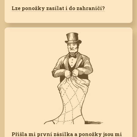
Lze ponožky zasílat i do zahraničí?
Přišla mi první zásilka a ponožky jsou mi