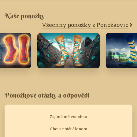
Naše ponožky
Všechny ponožky z Ponožkovic
6
Únor '23
Říjen '21
Ponožkové otázky a odpovědi
Zajímá mě všechno
Chci se stát členem