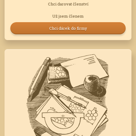
Chci darovat členství
Už jsem členem
Chci dárek do firmy