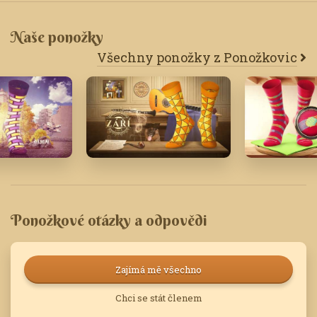
Naše ponožky
Všechny ponožky z Ponožkovic
Září '18
Červenec '
Ponožkové otázky a odpovědi
Zajímá mě všechno
Chci se stát členem