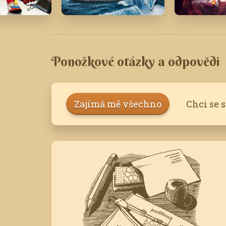
Listopad '20
Září '24
Ponožkové otázky a odpovědi
Zajímá mě všechno
Chci se 