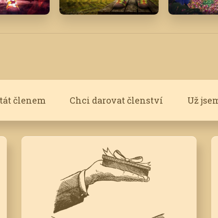
Říjen '16
Květen '2
stát členem
Chci darovat členství
Už jse