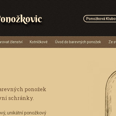
onožkovic
Ponožková Klubo
rovat členství
Kotníčkové
Úvod do barevných ponožek
Ze s
barevných ponožek
vní schránky.
vý, unikátní ponožkový