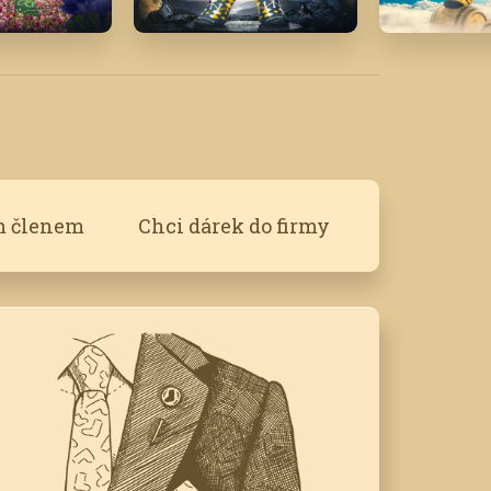
1
Září '23
Červenec 
m členem
Chci dárek do firmy