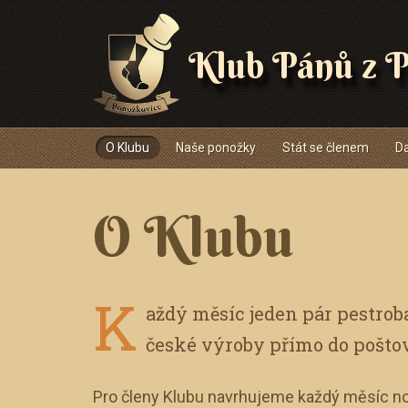
Klub Pánů z P
Navigace
O Klubu
Naše ponožky
Stát se členem
Da
O Klubu
K
aždý měsíc jeden pár pestro
české výroby přímo do pošto
Pro členy Klubu navrhujeme každý měsíc no