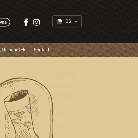
Sledujte
CS
vna
Ponožkovice:
věta ponožek
Kontakt