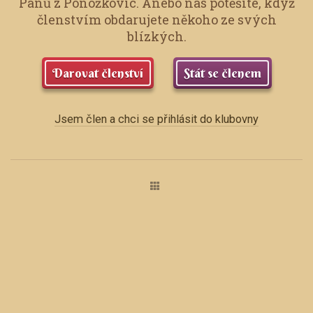
Pánů z Ponožkovic.
Anebo nás potěšíte, když
členstvím obdarujete někoho ze svých
blízkých.
Darovat členství
Stát se členem
Jsem člen a chci se přihlásit do klubovny