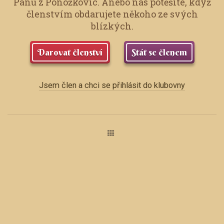
Pánů z Ponožkovic.
Anebo nás potěšíte, když
členstvím obdarujete někoho ze svých
blízkých.
Darovat členství
Stát se členem
Jsem člen a chci se přihlásit do klubovny